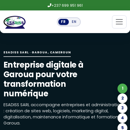
+237 699 951 961
FR
EN
Entreprise digitale à Garoua pour
ESADISS SARL accompagne entreprises et administrations : 
ESADISS SARL · GAROUA, CAMEROUN
Création de sites web et logiciels
Entreprise digitale à
Site vitrine, boutique en ligne, landing page, applications
Garoua pour votre
Maintenance informatique, réseaux
transformation
1
Maintenance préventive, installation de réseaux, caméra
numérique
2
Marketing digital : réseaux sociaux
ESADISS SARL accompagne entreprises et administrations
3
: création de sites web, logiciels, marketing digital,
Gestion des réseaux sociaux, publicités Facebook, Google e
digitalisation, maintenance informatique et formations à
4
Garoua.
Formations Excel, marketing digital
5