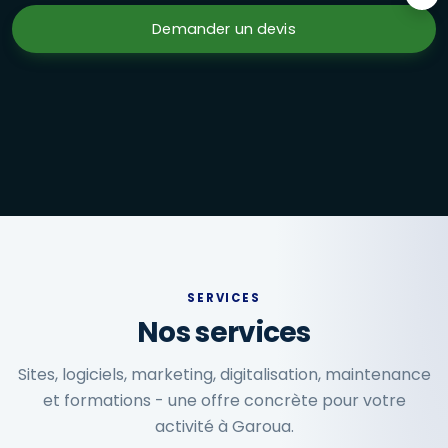
Formations en présentiel à Garoua : Excel avancé, marketi
Demander un devis
SERVICES
Nos services
Sites, logiciels, marketing, digitalisation, maintenance
et formations - une offre concrète pour votre
activité à Garoua.