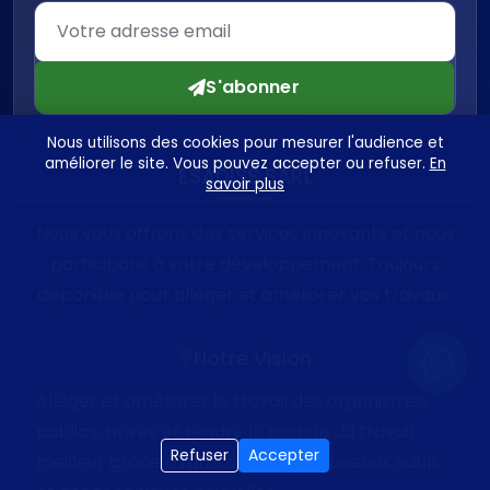
S'abonner
Nous utilisons des cookies pour mesurer l'audience et
améliorer le site. Vous pouvez accepter ou refuser.
En
ESADISS SARL
savoir plus
Nous vous offrons des services innovants et nous
participons à votre développement. Toujours
disponible pour alléger et améliorer vos travaux.
Notre Vision
Alléger et améliorer le travail des organismes
publics, privés et rendre le monde du travail
Refuser
Accepter
meilleur grâce à l'utilisation des nouveaux outils