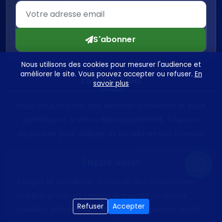
S'abonner
Nous utilisons des cookies pour mesurer l'audience et
améliorer le site. Vous pouvez accepter ou refuser.
En
ESADISS SARL
savoir plus
Nous vous offrons des services innovants et nous
participons à votre développement. Toujours
disponible pour alléger et améliorer vos travaux.
Notre Vision
Alléger et améliorer le travail des organismes
publics, privés et rendre le monde du travail
Refuser
Accepter
meilleur grâce à l'utilisation des nouveaux outils