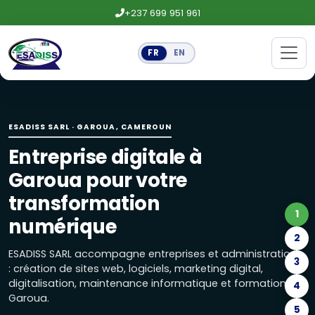
+237 699 951 961
FR
EN
Entreprise digitale à Garoua pour
ESADISS SARL accompagne entreprises et administrations : 
ESADISS SARL · GAROUA, CAMEROUN
Création de sites web et logiciels
Entreprise digitale à
Site vitrine, boutique en ligne, landing page, applications
Garoua pour votre
Maintenance informatique, réseaux
transformation
1
Maintenance préventive, installation de réseaux, caméra
numérique
2
Marketing digital : réseaux sociaux
ESADISS SARL accompagne entreprises et administrations
3
: création de sites web, logiciels, marketing digital,
Gestion des réseaux sociaux, publicités Facebook, Google e
digitalisation, maintenance informatique et formations à
4
Garoua.
Formations Excel, marketing digital
5