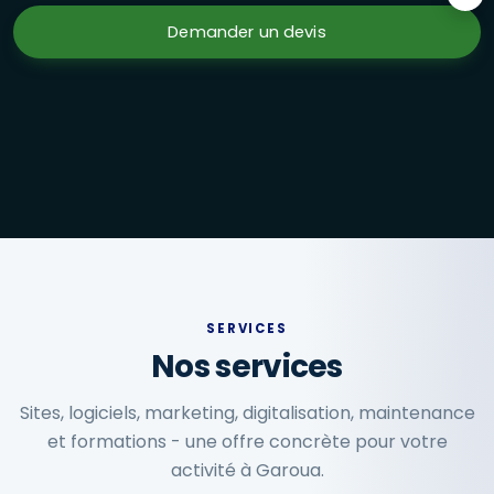
Formations en présentiel à Garoua : Excel avancé, marketi
Demander un devis
SERVICES
Nos services
Sites, logiciels, marketing, digitalisation, maintenance
et formations - une offre concrète pour votre
activité à Garoua.