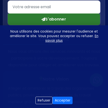
S'abonner
Nous utilisons des cookies pour mesurer l'audience et
améliorer le site. Vous pouvez accepter ou refuser.
En
ESADISS SARL
savoir plus
Nous vous offrons des services innovants et nous
participons à votre développement. Toujours
disponible pour alléger et améliorer vos travaux.
Notre Vision
Alléger et améliorer le travail des organismes
publics, privés et rendre le monde du travail
Refuser
Accepter
meilleur grâce à l'utilisation des nouveaux outils