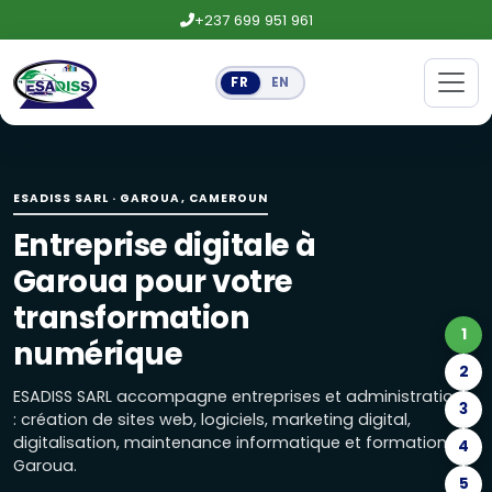
+237 699 951 961
FR
EN
Entreprise digitale à Garoua pour
ESADISS SARL accompagne entreprises et administrations : 
ESADISS SARL · GAROUA, CAMEROUN
Création de sites web et logiciels
Entreprise digitale à
Site vitrine, boutique en ligne, landing page, applications
Garoua pour votre
Maintenance informatique, réseaux
transformation
1
Maintenance préventive, installation de réseaux, caméra
numérique
2
Marketing digital : réseaux sociaux
ESADISS SARL accompagne entreprises et administrations
3
: création de sites web, logiciels, marketing digital,
Gestion des réseaux sociaux, publicités Facebook, Google e
digitalisation, maintenance informatique et formations à
4
Garoua.
Formations Excel, marketing digital
5