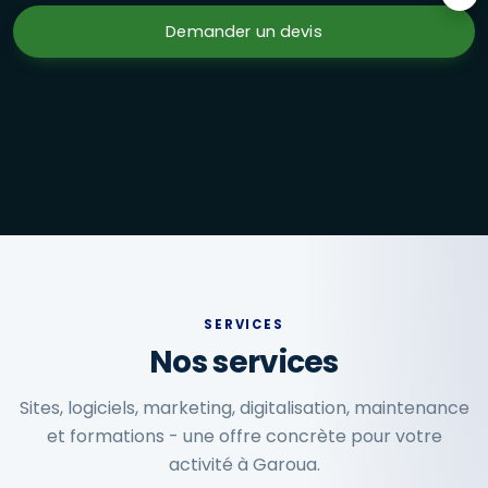
Formations en présentiel à Garoua : Excel avancé, marketi
Demander un devis
SERVICES
Nos services
Sites, logiciels, marketing, digitalisation, maintenance
et formations - une offre concrète pour votre
activité à Garoua.