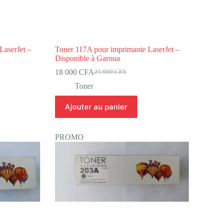
LaserJet –
Toner 117A pour imprimante LaserJet –
Disponible à Garoua
18 000
CFA
25 000
CFA
Toner
Ajouter au panier
PROMO