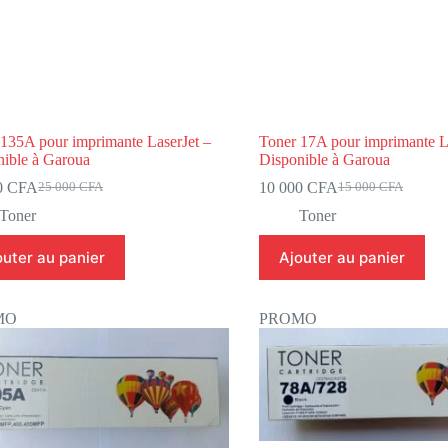
135A pour imprimante LaserJet –
Toner 17A pour imprimante L
nible à Garoua
Disponible à Garoua
0
CFA
10 000
CFA
25 000
CFA
15 000
CFA
Toner
Toner
outer au panier
Ajouter au panier
MO
PROMO