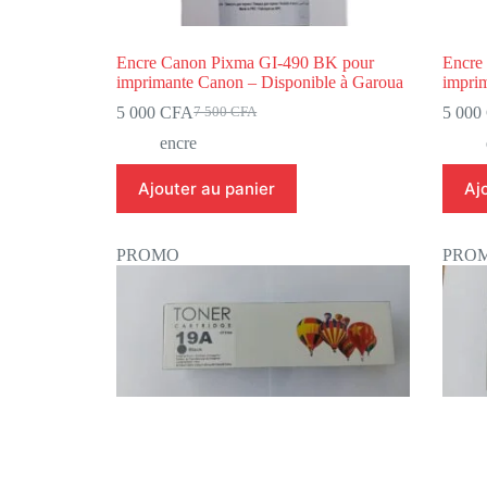
Encre Canon Pixma GI-490 BK pour
Encre
imprimante Canon – Disponible à Garoua
impri
5 000
CFA
5 000
7 500
CFA
encre
Ajouter au panier
Aj
PROMO
PRO