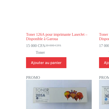
Toner 126A pour imprimante LaserJet –
Toner 
Disponible à Garoua
Dispo
15 000
CFA
17 00
20 000
CFA
Toner
Ajouter au panier
Aj
PROMO
PRO