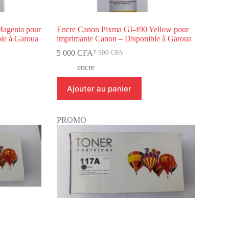
Magenta pour
Encre Canon Pixma GI-490 Yellow pour
le à Garoua
imprimante Canon – Disponible à Garoua
5 000
CFA
7 500
CFA
encre
Ajouter au panier
PROMO