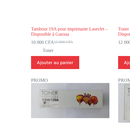
Tambour 19A pour imprimante LaserJet –
Toner 
Disponible à Garoua
Dispo
10 000
CFA
12 00
15 000
CFA
Toner
Ajouter au panier
Aj
PROMO
PRO