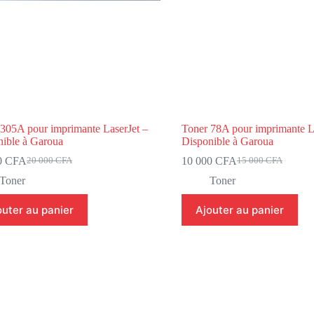
305A pour imprimante LaserJet –
Toner 78A pour imprimante L
nible à Garoua
Disponible à Garoua
0
CFA
10 000
CFA
20 000
CFA
15 000
CFA
Toner
Toner
outer au panier
Ajouter au panier