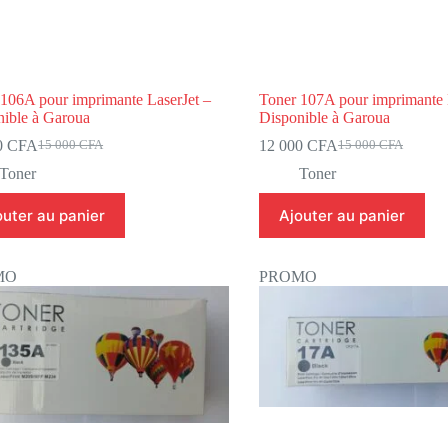
106A pour imprimante LaserJet –
Toner 107A pour imprimante 
nible à Garoua
Disponible à Garoua
0
CFA
12 000
CFA
15 000
CFA
15 000
CFA
Toner
Toner
outer au panier
Ajouter au panier
MO
PROMO