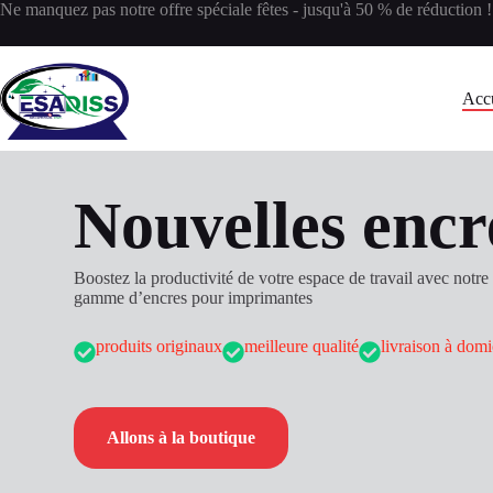
Ne manquez pas notre offre spéciale fêtes - jusqu'à 50 % de réduction !
Toners et encres pour imprimantes à Garoua
Acc
Nouvelles encr
Boostez la productivité de votre espace de travail avec notre
gamme d’encres pour imprimantes
produits originaux
meilleure qualité
livraison à domi
Allons à la boutique