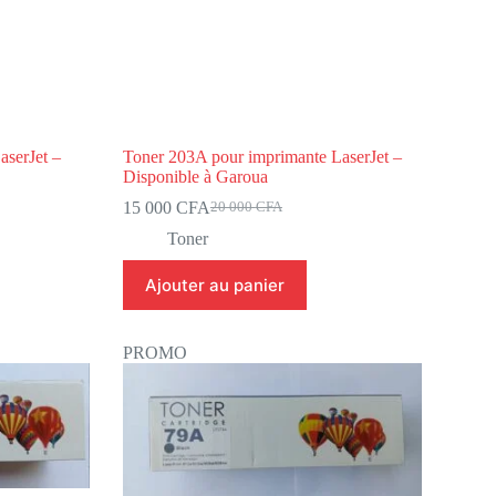
aserJet –
Toner 203A pour imprimante LaserJet –
Disponible à Garoua
15 000
CFA
20 000
CFA
Toner
Ajouter au panier
PROMO