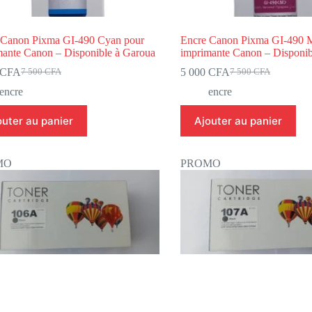
 Canon Pixma GI-490 Cyan pour
Encre Canon Pixma GI-490 
mante Canon – Disponible à Garoua
imprimante Canon – Disponib
CFA
5 000
CFA
7 500
CFA
7 500
CFA
encre
encre
outer au panier
Ajouter au panier
MO
PROMO