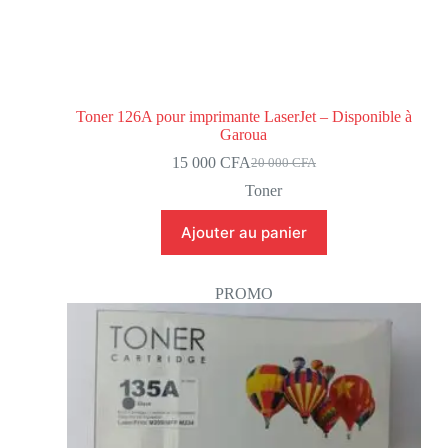
Toner 126A pour imprimante LaserJet – Disponible à
Garoua
15 000
CFA
20 000
CFA
Toner
Ajouter au panier
PROMO