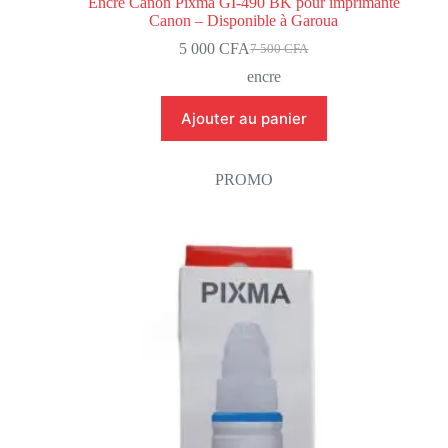
Encre Canon Pixma GI-490 BK pour imprimante
Canon – Disponible à Garoua
5 000
CFA
7 500
CFA
encre
Ajouter au panier
PROMO