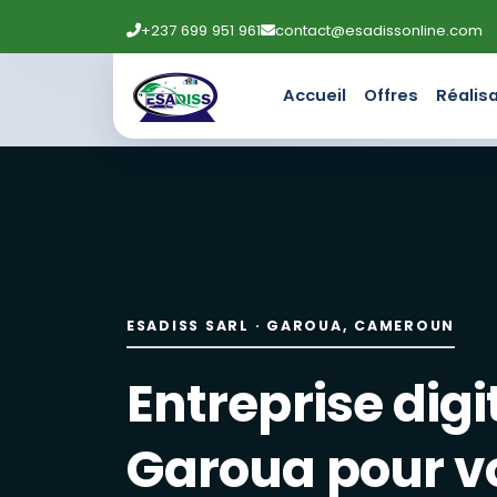
+237 699 951 961
contact@esadissonline.com
Accueil
Offres
Réalis
Entreprise digitale à Garou
ESADISS SARL accompagne entreprises et administrations : 
Création de sites web et lo
Site vitrine, boutique en ligne, landing page, applications
ESADISS SARL · GAROUA, CAMEROUN
Maintenance informatique, 
Entreprise digi
Maintenance préventive, installation de réseaux, caméra
Marketing digital : réseaux 
Garoua pour v