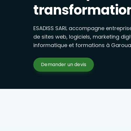
Gestion des réseaux sociaux, publicités Facebook, Google e
transformatio
Formations Excel, marketing 
Formations en présentiel à Garoua : Excel avancé, marketi
ESADISS SARL accompagne entreprises
de sites web, logiciels, marketing digi
informatique et formations à Garoua
Demander un devis