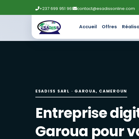
+237 699 951 961
contact@esadissonline.com
Accueil
Offres
Réalis
Entreprise digitale à Garou
ESADISS SARL accompagne entreprises et administrations : 
Création de sites web et lo
Site vitrine, boutique en ligne, landing page, applications
ESADISS SARL · GAROUA, CAMEROUN
Maintenance informatique, 
Entreprise digi
Maintenance préventive, installation de réseaux, caméra
Marketing digital : réseaux 
Garoua pour v