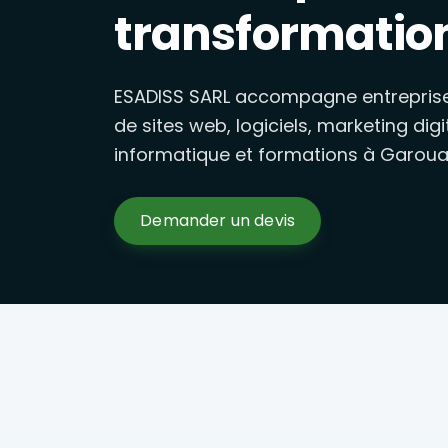
Gestion des réseaux sociaux, publicités Facebook, Google e
transformatio
Formations Excel, marketing 
Formations en présentiel à Garoua : Excel avancé, marketi
ESADISS SARL accompagne entreprises
de sites web, logiciels, marketing digi
informatique et formations à Garoua
Demander un devis