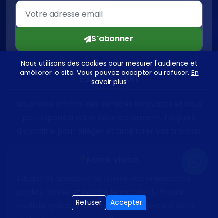
S'abonner
Nous utilisons des cookies pour mesurer l'audience et
améliorer le site. Vous pouvez accepter ou refuser.
En
ESADISS SARL
savoir plus
Nous vous offrons des services innovants et nous
participons à votre développement. Toujours
disponible pour alléger et améliorer vos travaux.
Notre Vision
Alléger et améliorer le travail des organismes
publics, privés et rendre le monde du travail
Refuser
Accepter
meilleur grâce à l'utilisation des nouveaux outils