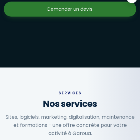
Formations en présentiel à Garoua : Excel avancé, marketi
Demander un devis
SERVICES
Nos services
Sites, logiciels, marketing, digitalisation, maintenance
et formations - une offre concrète pour votre
activité à Garoua.