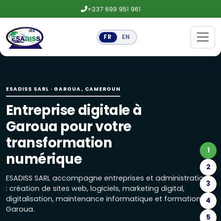
+237 699 951 961
FR
EN
Entreprise digitale à Garoua pour
ESADISS SARL accompagne entreprises et administrations : 
ESADISS SARL · GAROUA, CAMEROUN
Création de sites web et logiciels
Entreprise digitale à
Site vitrine, boutique en ligne, landing page, applications
Garoua pour votre
Maintenance informatique, réseaux
transformation
1
Maintenance préventive, installation de réseaux, caméra
numérique
2
Marketing digital : réseaux sociaux
ESADISS SARL accompagne entreprises et administrations
3
: création de sites web, logiciels, marketing digital,
Gestion des réseaux sociaux, publicités Facebook, Google e
digitalisation, maintenance informatique et formations à
4
Garoua.
Formations Excel, marketing digital
5