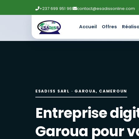
+237 699 951 961
contact@esadissonline.com
Accueil
Offres
Réalis
Entreprise digitale à Garou
ESADISS SARL accompagne entreprises et administrations : 
Création de sites web et lo
Site vitrine, boutique en ligne, landing page, applications
ESADISS SARL · GAROUA, CAMEROUN
Maintenance informatique, 
Entreprise digi
Maintenance préventive, installation de réseaux, caméra
Marketing digital : réseaux 
Garoua pour v