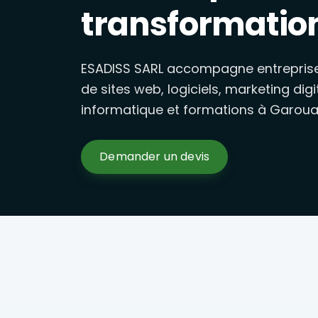
Gestion des réseaux sociaux, publicités Facebook, Google e
transformatio
Formations Excel, marketing 
Formations en présentiel à Garoua : Excel avancé, marketi
ESADISS SARL accompagne entreprises
de sites web, logiciels, marketing digi
informatique et formations à Garoua
Demander un devis