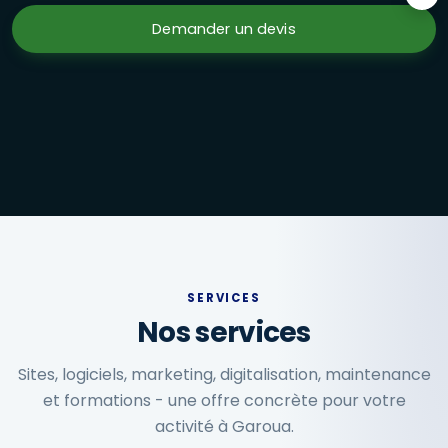
Formations en présentiel à Garoua : Excel avancé, marketi
Demander un devis
SERVICES
Nos services
Sites, logiciels, marketing, digitalisation, maintenance
et formations - une offre concrète pour votre
activité à Garoua.