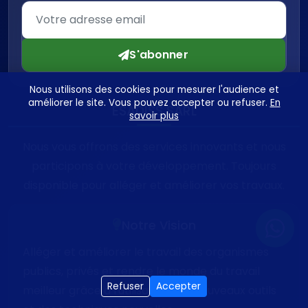
S'abonner
Nous utilisons des cookies pour mesurer l'audience et
améliorer le site. Vous pouvez accepter ou refuser.
En
ESADISS SARL
savoir plus
Nous vous offrons des services innovants et nous
participons à votre développement. Toujours
disponible pour alléger et améliorer vos travaux.
Notre Vision
Alléger et améliorer le travail des organismes
publics, privés et rendre le monde du travail
Refuser
Accepter
meilleur grâce à l'utilisation des nouveaux outils