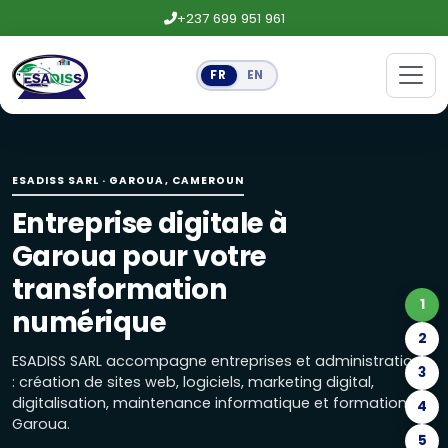
+237 699 951 961
FR
EN
Entreprise digitale à Garoua pour
ESADISS SARL accompagne entreprises et administrations : 
ESADISS SARL · GAROUA, CAMEROUN
Création de sites web et logiciels
Entreprise digitale à
Site vitrine, boutique en ligne, landing page, applications
Garoua pour votre
Maintenance informatique, réseaux
transformation
1
Maintenance préventive, installation de réseaux, caméra
numérique
2
Marketing digital : réseaux sociaux
ESADISS SARL accompagne entreprises et administrations
3
: création de sites web, logiciels, marketing digital,
Gestion des réseaux sociaux, publicités Facebook, Google e
digitalisation, maintenance informatique et formations à
4
Garoua.
Formations Excel, marketing digital
5