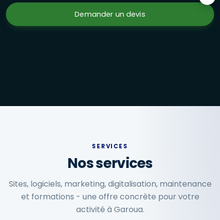
Formations en présentiel à Garoua : Excel avancé, marketi
Demander un devis
SERVICES
Nos services
Sites, logiciels, marketing, digitalisation, maintenance
et formations - une offre concrète pour votre
activité à Garoua.