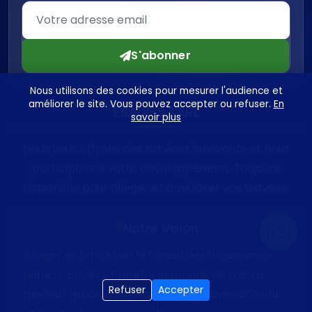
S'abonner
Nous utilisons des cookies pour mesurer l'audience et
améliorer le site. Vous pouvez accepter ou refuser.
En
ESADISS SARL
savoir plus
Nous vous offrons des services innovants et nous
participons à votre développement. Toujours
disponible pour alléger et améliorer vos travaux.
Notre Vision
Alléger et améliorer le travail des organismes
publics, privés et rendre le monde du travail
Refuser
Accepter
meilleur grâce à l'utilisation des nouveaux outils