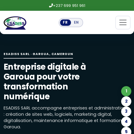
+237 699 951 961
FR
EN
Entreprise digitale à Garoua pour
ESADISS SARL accompagne entreprises et administrations : 
ESADISS SARL · GAROUA, CAMEROUN
Création de sites web et logiciels
Entreprise digitale à
Site vitrine, boutique en ligne, landing page, applications
Garoua pour votre
Maintenance informatique, réseaux
transformation
1
Maintenance préventive, installation de réseaux, caméra
numérique
2
Marketing digital : réseaux sociaux
ESADISS SARL accompagne entreprises et administrations
3
: création de sites web, logiciels, marketing digital,
Gestion des réseaux sociaux, publicités Facebook, Google e
digitalisation, maintenance informatique et formations à
4
Garoua.
Formations Excel, marketing digital
5